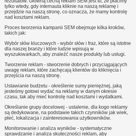
rezultatów. Główną cechą reklam SEM jest to, że płacimy
tylko wtedy, gdy internauta kliknie na naszą reklamę i
przejdzie na naszą stronę, co oznacza, że mamy kontrolę
nad kosztami reklam.
Proces tworzenia kampanii SEM obejmuje kilka kroków,
takich jak:
Wybór słów kluczowych - wybór słów i fraz, które są istotne
dla naszej branży i które ludzie wpisują w
wyszukiwarkach, aby znaleźć nasze produkty lub usługi.
Tworzenie reklam - stworzenie dobrych i przyciągających
uwagę reklam, które zachęcają klientów do kliknięcia i
przejścia na naszą stronę.
Ustawianie budżetu - określenie sumy pieniężnej, jaką
jesteśmy gotowi wydać na reklamy w danym okresie
czasu, tak aby mieć kontrolę nad kosztami i wydatkami.
Określanie grupy docelowej - ustalenie, dla kogo reklamy
są dedykowane, na podstawie takich czynników jak wiek,
płeć, lokalizacja i zainteresowania użytkowników.
Monitorowanie i analiza wyników - systematyczne
sprawdzanie i analiza skuteczności reklam, aby